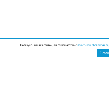
Чем запомнился этот день и что сегодня отмечаем
Пользуясь нашим сайтом, вы соглашаетесь с
политикой обработки пе
Я сог
Подписывайтесь на НР в