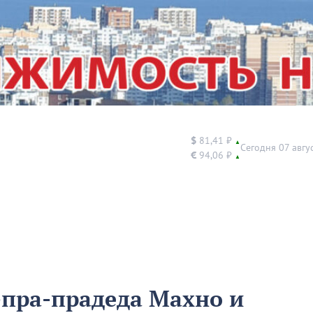
$
81,41 ₽
▲
Сегодня 07 авгу
€
94,06 ₽
▲
-пра-прадеда Махно и