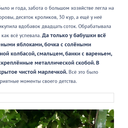
было и года, забота о большом хозяйстве легла на
ровы, десяток кроликов, 30 кур, а ещё у неё
икупила вдобавок двадцать соток. Обрабатывала
 как всё успевала.
Да только у бабушки всё
чёными яблоками, бочка с солёными
ной колбасой, смальцем, банки с вареньем,
скреплённые металлической скобой. В
акрытое чистой марлечкой.
Всё это было
риятные моменты своего детства.