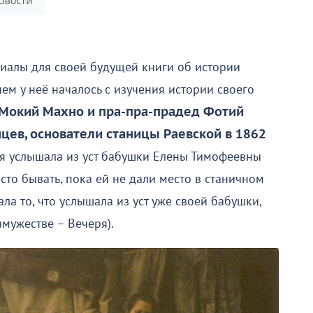
риалы для своей будущей книги об истории
м у неё началось с изучения истории своего
 Мокий Махно и пра-пра-прадед Фотий
цев, основатели станицы Раевской в 1862
я услышала из уст бабушки Елены Тимофеевны
сто бывать, пока ей не дали место в станичном
ла то, что услышала из уст уже своей бабушки,
амужестве – Вечеря).