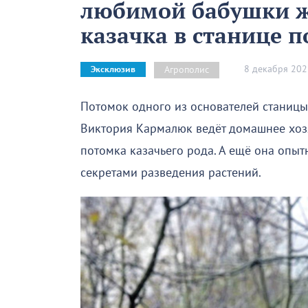
любимой бабушки ж
казачка в станице 
8 декабря 202
Агрополис
Эксклюзив
Потомок одного из основателей станицы
Виктория Кармалюк ведёт домашнее хозя
потомка казачьего рода. А ещё она опы
секретами разведения растений.