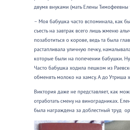
двумя внуками (мать Елены Тимофеевны у
– Моя бабушка часто вспоминала, как бы
съесть на завтрак всего лишь жменю ал
позаботиться о корове, ведь та была гл
растапливала уличную печку, намалывала
которые были на попечении бабушки. Ну 
Часто бабушка ходила пешком из Раевск
обменять молоко на хамсу. А до Утриша 
Виктория даже не представляет, как мож
отработать смену на виноградниках. Еле
была награждена за доблестный труд о