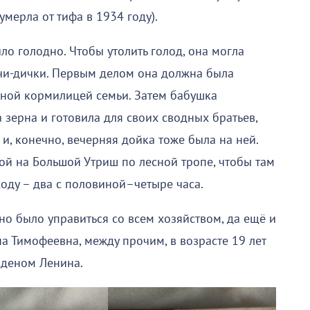
мерла от тифа в 1934 году).
ло голодно. Чтобы утолить голод, она могла
ычи-дички. Первым делом она должна была
авной кормилицей семьи. Затем бабушка
 зерна и готовила для своих сводных братьев,
и, конечно, вечерняя дойка тоже была на ней.
ой на Большой Утриш по лесной тропе, чтобы там
ходу – два с половиной–четыре часа.
но было управиться со всем хозяйством, да ещё и
на Тимофеевна, между прочим, в возрасте 19 лет
рденом Ленина.