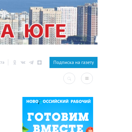
×
Подписка на газету
ста