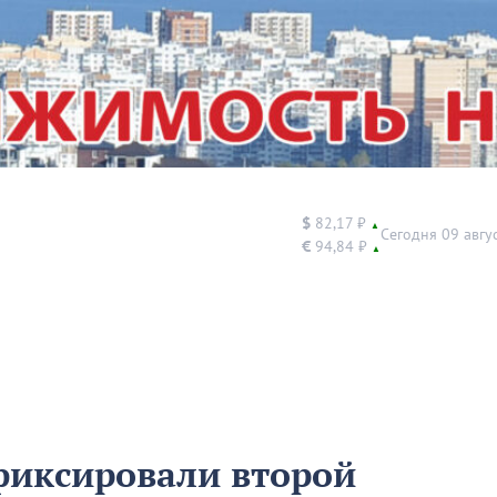
$
82,17 ₽
▲
Сегодня 09 авгу
€
94,84 ₽
▲
фиксировали второй