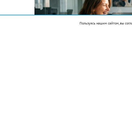
Пользуясь нашим сайтом, вы согл
Фото автора. Сгенерировано ИИ
Подписывайтесь на НР в
События
1521 — Эрнан Кортес захватил столицу 