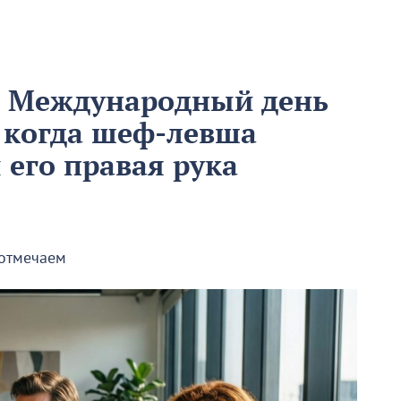
м Международный день
 когда шеф-левша
ы его правая рука
 отмечаем