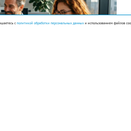
ашаетесь с
политикой обработки персональных данных
и использованием файлов coo
империи ацтеков Теночтитлан