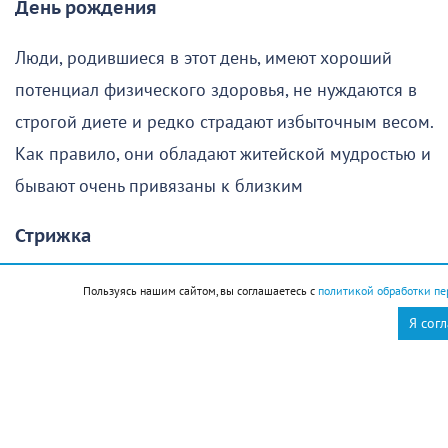
День рождения
Люди, родившиеся в этот день, имеют хороший
потенциал физического здоровья, не нуждаются в
строгой диете и редко страдают избыточным весом.
Как правило, они обладают житейской мудростью и
бывают очень привязаны к близким
Стрижка
Поход в парикмахерскую в этот день желательно
Пользуясь нашим сайтом, вы соглашаетесь с
политикой обработки пе
отменить
Я сог
Новороссийск
Новости Новороссийск
это интересно