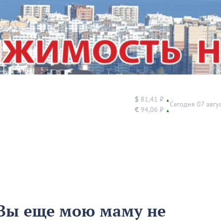
$
81,41 ₽
▲
Сегодня 07 авгу
€
94,06 ₽
▲
«Вы еще мою маму не