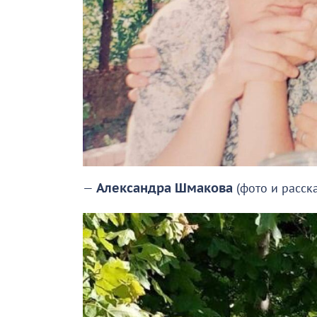
—
Александра Шмакова
(фото и расск