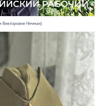
ли Викторовне Нечман)