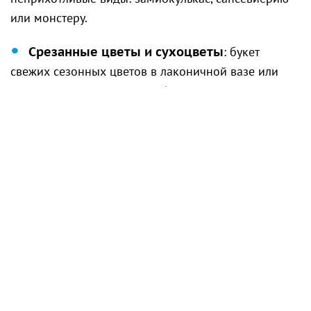
или монстеру.
Срезанные цветы и сухоцветы
: букет
свежих сезонных цветов в лаконичной вазе или
композиция из сухоцветов (пампасная трава,
хлопок, лагурус) добавит пространству
изысканности.
4. Настенный декор: галерея
воспоминаний и искусства
Пустые стены часто создают ощущение
незавершённости интерьера. Заполнить их можно
даже без сверления — с помощью современных
клейких креплений или модульных систем.