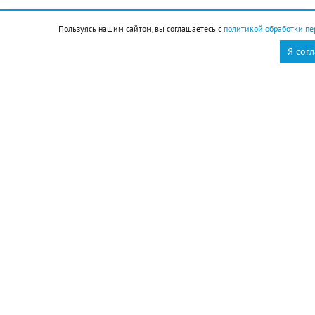
Новороссийск
Новости Новороссийск
Пользуясь нашим сайтом, вы соглашаетесь с
политикой обработки пе
Я сог
это интересно
Ольга Брынцева
12 августа отмечаем
День молодёжи. Если вам
начинают говорить, что