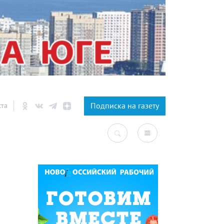
×
Подписка на газету
ста