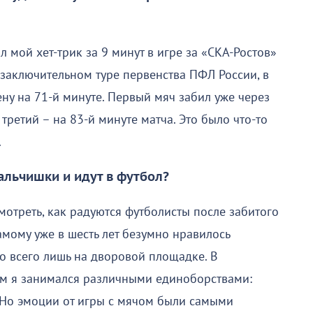
мой хет-трик за 9 минут в игре за «СКА-Ростов»
В заключительном туре первенства ПФЛ России, в
ену на 71-й минуте. Первый мяч забил уже через
 третий – на 83-й минуте матча. Это было что-то
.
альчишки и идут в футбол?
мотреть, как радуются футболисты после забитого
амому уже в шесть лет безумно нравилось
то всего лишь на дворовой площадке. В
ом я занимался различными единоборствами:
. Но эмоции от игры с мячом были самыми