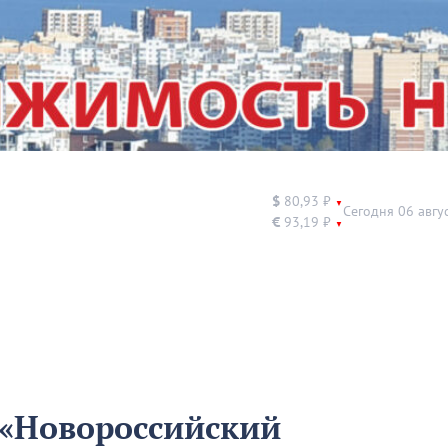
$
80,93 ₽
▼
Сегодня 06 авгу
€
93,19 ₽
▼
 «Новороссийский