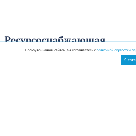
Ресурсоснабжающая
организация Кавказского
Пользуясь нашим сайтом, вы соглашаетесь с
политикой обработки пе
района на треть
Я сог
сократила время
аварийно-
восстановительных
работ
13 августа
Нацпроекты