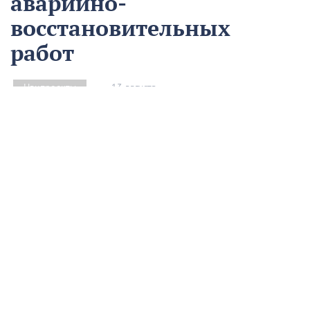
аварийно-
восстановительных
работ
13 августа
Нацпроекты
На предприятии «Водоканал» в Кропоткине
оптимизировали процесс проведения аварийно-
восстановительных работ в рамках регионального
проекта «Бережливый регион».