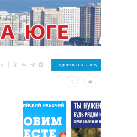
×
Подписка на газету
ста