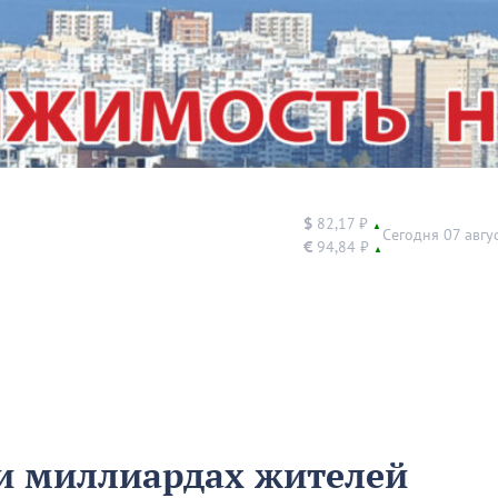
$
82,17 ₽
▲
Сегодня 07 авгу
€
94,84 ₽
▲
и миллиардах жителей