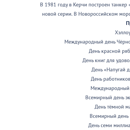
В 1981 году в Керчи построен танкер
новой серии. В Новороссийском морс
П
Хэллоу
Международный день Чёрного
День красной ря
День книг для удовол
День «Напугай др
День работнико
Международный 
Всемирный день эк
День тёмной ма
Всемирный день г
День семи миллиар