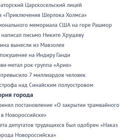
аторский Царскосельский лицей
ига «Приключения Шерлока Холмса»
ионального мемориала США на горе Рашмор
 написал письмо Никите Хрущеву
лина вынесли из Мавзолея
покушение на Индиру Ганди
ви-метал рок-группа «Ария»
 превысило 7 миллиардов человек
строфа над Синайским полуостровом
ория города
ринял постановление «О закрытии трамвайного
 в Новороссийске»
вета депутатов трудящихся был одобрен «Наказ
орода Новороссийска»