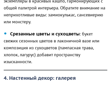
экземпляры в красивых кашпо, гармонирующих с
общей палитрой интерьера. Обратите внимание на
неприхотливые виды: замиокулькас, сансевиерию
или монстеру.
Срезанные цветы и сухоцветы
: букет
свежих сезонных цветов в лаконичной вазе или
композиция из сухоцветов (пампасная трава,
хлопок, лагурус) добавит пространству
изысканности.
4. Настенный декор: галерея
воспоминаний и искусства
Пустые стены часто создают ощущение
незавершённости интерьера. Заполнить их можно