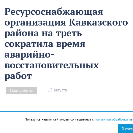
Ресурсоснабжающая
организация Кавказского
района на треть
сократила время
аварийно-
восстановительных
работ
13 августа
Нацпроекты
На предприятии «Водоканал» в Кропоткине
оптимизировали процесс проведения аварийно-
Пользуясь нашим сайтом, вы соглашаетесь с
политикой обработки пе
восстановительных работ в рамках регионального
Я сог