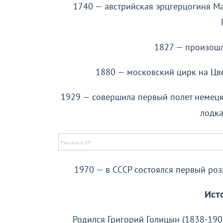
1740 — австрийская эрцгерцогиня Ма
1827 — произош
1880 — московский цирк на Цв
1929 — совершила первый полет немец
лодка
1970 — в СССР состоялся первый ро
Ист
Родился Григорий Голицын (1838-1907