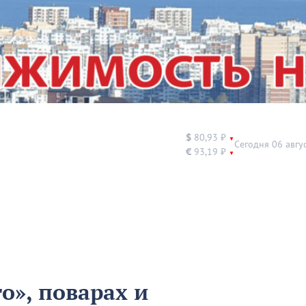
$
80,93 ₽
▼
Сегодня 06 авгу
€
93,19 ₽
▼
о», поварах и