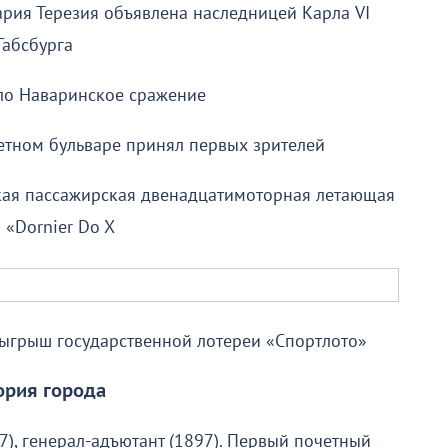
рия Терезия объявлена наследницей Карла VI
Габсбурга
ло Наваринское сражение
етном бульваре принял первых зрителей
кая пассажирская двенадцатимоторная летающая
 «Dornier Do X
зыгрыш государственной лотереи «Спортлото»
ория города
), генерал-адъютант (1897). Первый почетный