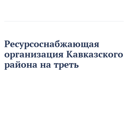
Ресурсоснабжающая
организация Кавказского
района на треть
сократила время
аварийно-
восстановительных
работ
13 августа
Нацпроекты