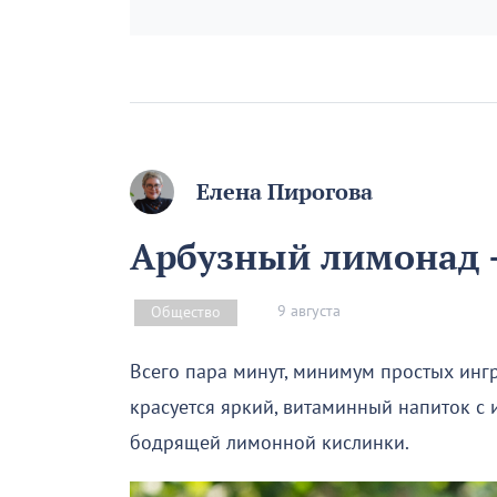
Елена Пирогова
Арбузный лимонад –
9 августа
Общество
Всего пара минут, минимум простых инг
красуется яркий, витаминный напиток с
бодрящей лимонной кислинки.