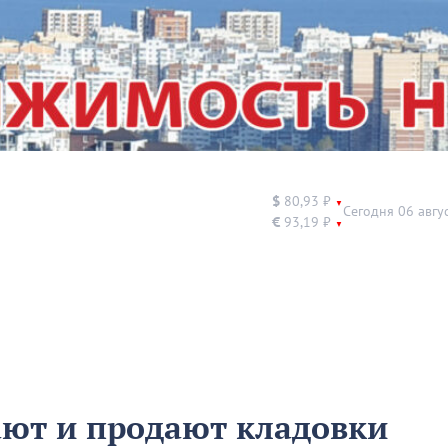
$
80,93 ₽
▼
Сегодня 06 авгу
€
93,19 ₽
▼
ают и продают кладовки