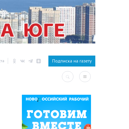
×
Подписка на газету
ста