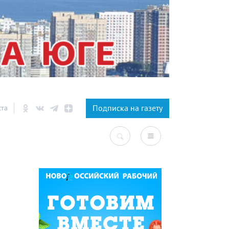
×
Подписка на газету
ста