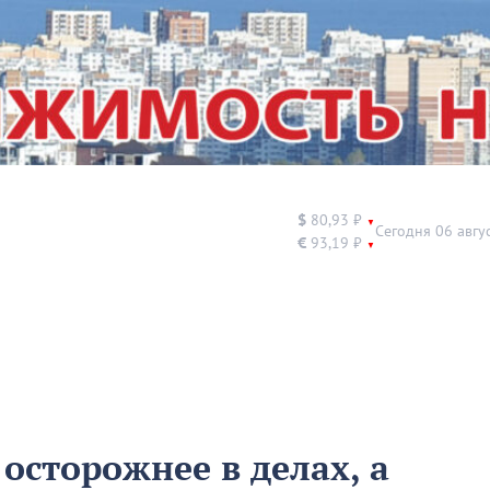
$
80,93 ₽
▼
Сегодня 06 авгу
€
93,19 ₽
▼
осторожнее в делах, а