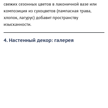
свежих сезонных цветов в лаконичной вазе или
композиция из сухоцветов (пампасная трава,
хлопок, лагурус) добавит пространству
изысканности.
4. Настенный декор: галерея
воспоминаний и искусства
Пустые стены часто создают ощущение
незавершённости интерьера. Заполнить их можно
даже без сверления — с помощью современных
клейких креплений или модульных систем.
Постеры и картины
: подберите графичные
постеры в стильных рамах или репродукции,