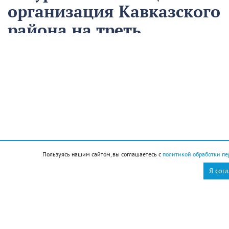
организация Кавказского
района на треть
сократила время
аварийно-
восстановительных
работ
13 августа
Нацпроекты
Пользуясь нашим сайтом, вы соглашаетесь с
политикой обработки пе
На предприятии «Водоканал» в Кропоткине
Я сог
оптимизировали процесс проведения аварийно-
восстановительных работ в рамках регионального
проекта «Бережливый регион».