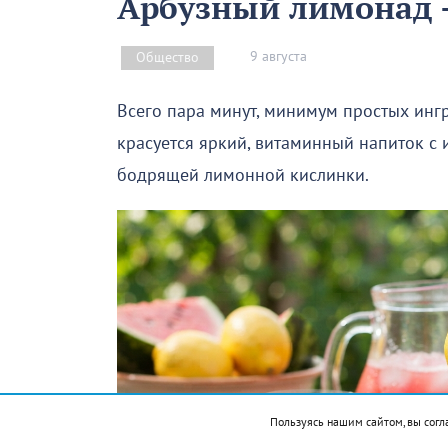
Арбузный лимонад –
9 августа
Общество
Всего пара минут, минимум простых инг
красуется яркий, витаминный напиток с
бодрящей лимонной кислинки.
Пользуясь нашим сайтом, вы согл