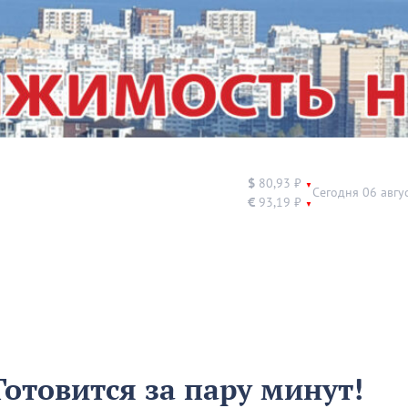
$
80,93 ₽
▼
Сегодня 06 авгу
€
93,19 ₽
▼
Готовится за пару минут!