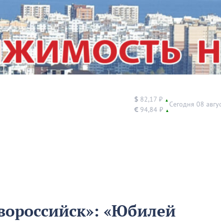
$
82,17 ₽
▲
Сегодня 08 авгу
€
94,84 ₽
▲
вороссийск»: «Юбилей