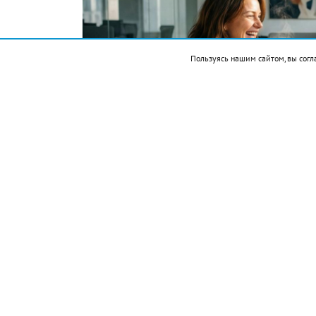
Пользуясь нашим сайтом, вы согл
Фото автора. Сгенерировано ИИ
Подписывайтесь на НР в
События