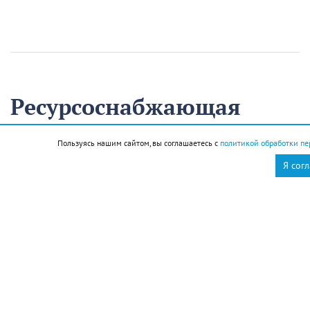
Ресурсоснабжающая
организация Кавказского
Пользуясь нашим сайтом, вы соглашаетесь с
политикой обработки пе
района на треть
Я сог
сократила время
аварийно-
восстановительных
работ
13 августа
Нацпроекты