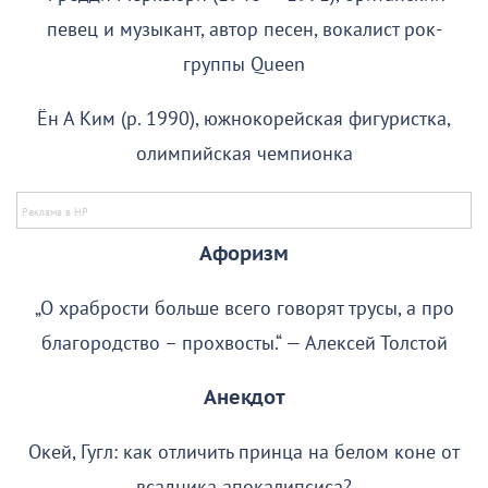
певец и музыкант, автор песен, вокалист рок-
группы Queen
Ён А Ким (р. 1990), южнокорейская фигуристка,
олимпийская чемпионка
Афоризм
„О храбрости больше всего говорят трусы, а про
благородство – прохвосты.“ — Алексей Толстой
Анекдот
Окей, Гугл: как отличить принца на белом коне от
всадника апокалипсиса?