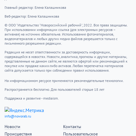
1928 — в Лондоне в эфир вышла первая в мире
цветная телепередача
1961 — начато сооружение Берлинской стены
1932 — в Италии успешно прошло испытание
коротковолновое радио
2002 — в Москве представлен уникальный прибор,
позволяющий проводить операцию на сердце без
его остановки
2004 — открылись XXVIII летние Олимпийские игры
в Афинах (Греция)
История города