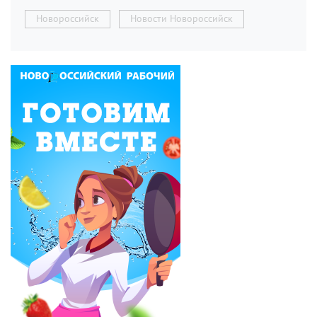
Новороссийск
Новости Новороссийск
Ольга Брынцева
13 августа отмечаем
Международный день
левшей. Прикольно,
когда шеф-левша
говорит тебе, что ты его