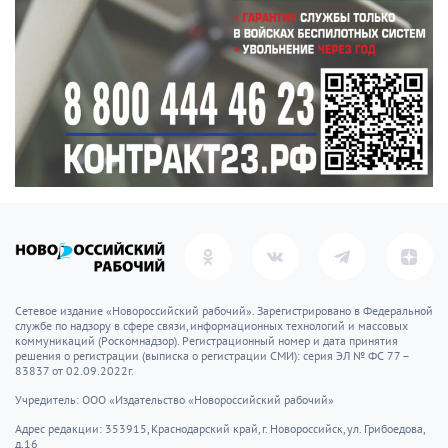
События
1521 — Эрнан Кортес захватил столицу империи
ацтеков Теночтитлан
1624 — кардинал Ришелье назначен Первым
министром Франции
1822 — Император Александр I подписал рескрипт
«О запрещении тайных обществ и масонских лож»
1899 — в США запатентован телефон-автомат
1913 — в Англии впервые выплавлена
нержавеющая сталь