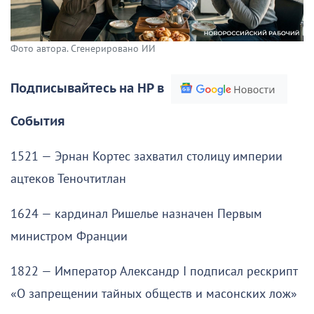
Фото автора. Сгенерировано ИИ
Подписывайтесь на НР в
События
1521 — Эрнан Кортес захватил столицу империи
ацтеков Теночтитлан
1624 — кардинал Ришелье назначен Первым
министром Франции
1822 — Император Александр I подписал рескрипт
«О запрещении тайных обществ и масонских лож»