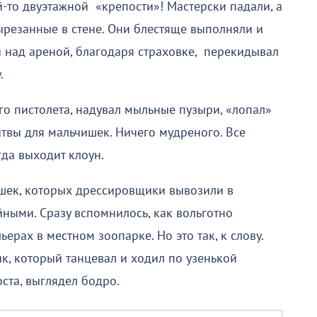
й-то двуэтажной «крепости»! Мастерски падали, а
ырезанные в стене. Они блестяще выполняли и
 над ареной, благодаря страховке, перекидывал
.
го пистолета, надувал мыльные пузыри, «лопал»
твы для мальчишек. Ничего мудреного. Все
гда выходит клоун.
шек, которых дрессировщики вывозили в
йными. Сразу вспомнилось, как вольготно
ерах в местном зоопарке. Но это так, к слову.
к, который танцевал и ходил по узенькой
ста, выглядел бодро.