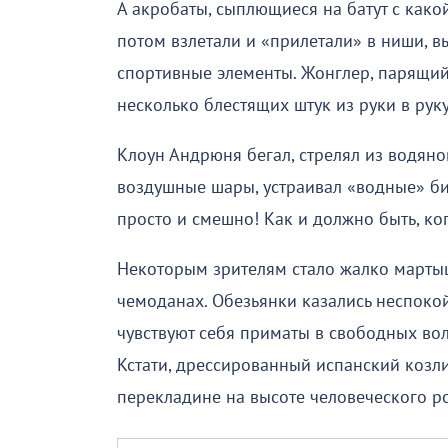
А акробаты, сыплющиеся на батут с како
потом взлетали и «прилетали» в ниши, в
спортивные элементы. Жонглер, парящий
несколько блестящих штук из руки в руку
Клоун Андрюня бегал, стрелял из водяно
воздушные шары, устраивал «водные» би
просто и смешно! Как и должно быть, ко
Некоторым зрителям стало жалко марты
чемоданах. Обезьянки казались неспоко
чувствуют себя приматы в свободных воль
Кстати, дрессированный испанский козли
перекладине на высоте человеческого ро