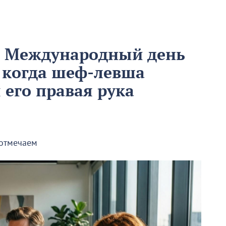
м Международный день
 когда шеф-левша
ы его правая рука
 отмечаем