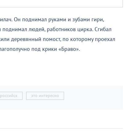
илач. Он поднимал руками и зубами гири,
н поднимал людей, работников цирка. Сгибал
жили деревянный помост, по которому проехал
лагополучно под крики «Браво».
российск
это интересно