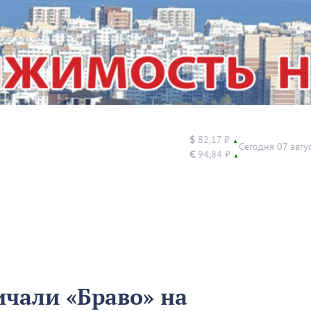
$
82,17 ₽
▲
Сегодня 07 авгу
€
94,84 ₽
▲
ичали «Браво» на