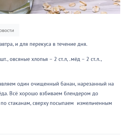
втра, и для перекуса в течение дня.
т., овсяные хлопья – 2 ст.л, .мёд – 2 ст.л.,
бавляем один очищенный банан, нарезанный на
л мёда. Всё хорошо взбиваем блендером до
 по стаканам, сверху посыпаем измельченным