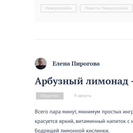
Новороссийск
Новости Новороссийск
Елена Пирогова
Арбузный лимонад –
9 августа
Общество
Всего пара минут, минимум простых инг
красуется яркий, витаминный напиток с
бодрящей лимонной кислинки.