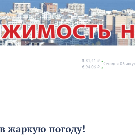
$
81,41 ₽
▲
Сегодня 06 авгу
€
94,06 ₽
▲
в жаркую погоду!