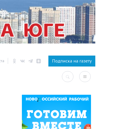
×
Подписка на газету
ста