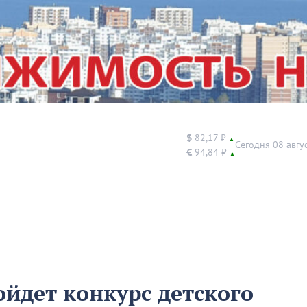
$
82,17 ₽
▲
Сегодня 08 авгу
€
94,84 ₽
▲
ойдет конкурс детского