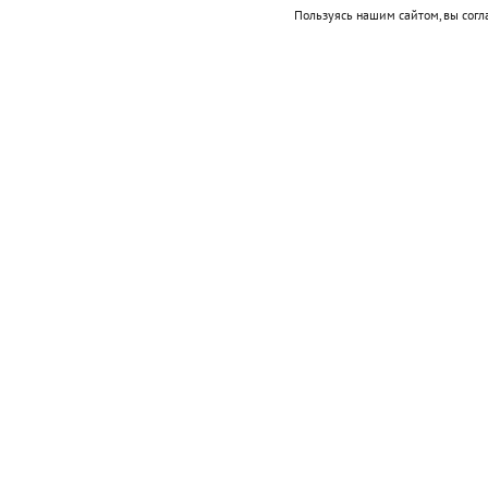
Пользуясь нашим сайтом, вы согл
Фото автора. Сгенерировано ИИ
Подписывайтесь на НР в
События
1521 — Эрнан Кортес захватил столицу 
1624 — кардинал Ришелье назначен Пе