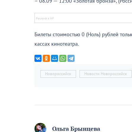
– 08.09 — 12:00 «Золотая бронза», (Росси
Билеты стоимостью 0 (Ноль) рублей тольк
кассах кинотеатра.
Новороссийск
Новости Новороссийск
Ольга Брынцева