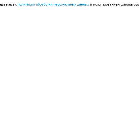
ашаетесь с
политикой обработки персональных данных
и использованием файлов coo
империи ацтеков Теночтитлан
рвым министром Франции