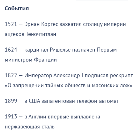
События
1521 — Эрнан Кортес захватил столицу империи
ацтеков Теночтитлан
1624 — кардинал Ришелье назначен Первым
министром Франции
1822 — Император Александр I подписал рескрипт
«О запрещении тайных обществ и масонских лож»
1899 — в США запатентован телефон-автомат
1913 — в Англии впервые выплавлена
нержавеющая сталь