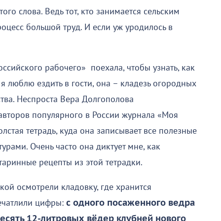
ого слова. Ведь тот, кто занимается сельским
оцесс большой труд. И если уж уродилось в
ссийского рабочего» поехала, чтобы узнать, как
я люблю ездить в гости, она – кладезь огородных
ства. Неспроста Вера Долгополова
авторов популярного в России журнала «Моя
толстая тетрадь, куда она записывает все полезные
урами. Очень часто она диктует мне, как
таринные рецепты из этой тетрадки.
ой осмотрели кладовку, где хранится
ечатлили цифры:
с одного посаженного ведра
есять 12-литровых вёдер клубней нового