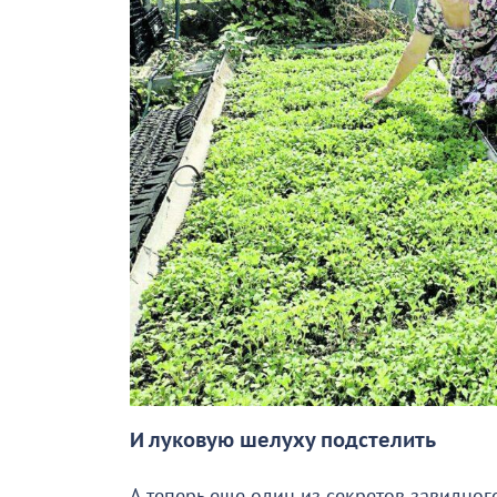
И луковую шелуху подстелить
А теперь еще один из секретов завидног