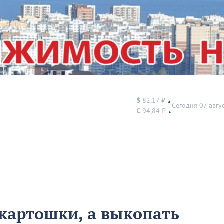
$
82,17 ₽
▲
Сегодня 07 авгу
€
94,84 ₽
▲
 картошки, а выкопать