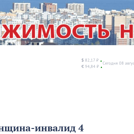
$
82,17 ₽
▲
Сегодня 08 авгу
€
94,84 ₽
▲
енщина-инвалид 4