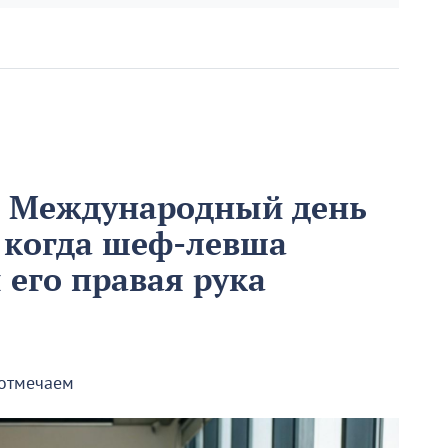
м Международный день
 когда шеф-левша
ы его правая рука
 отмечаем