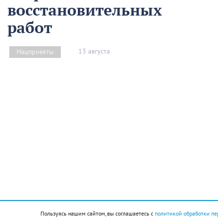
восстановительных
работ
13 августа
Нацпроекты
На предприятии «Водоканал» в Кропоткине
оптимизировали процесс проведения аварийно-
восстановительных работ в рамках регионального
проекта «Бережливый регион».
Пользуясь нашим сайтом, вы соглашаетесь с
политикой обработки пе