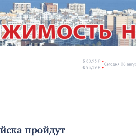
$
80,93 ₽
▼
Сегодня 06 авгу
€
93,19 ₽
▼
йска пройдут