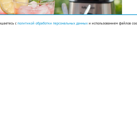
ашаетесь с
политикой обработки персональных данных
и использованием файлов coo
ок 160 г, сахарный сироп 3 ст. л., лед.
большие кубики, предварительно очистив его от