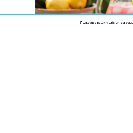
Пользуясь нашим сайтом, вы согл
Подписывайтесь на НР в
Ингредиенты: арбуз 300 г, лимонный с
Приготовление:
разрезать арбуз на не
косточек.