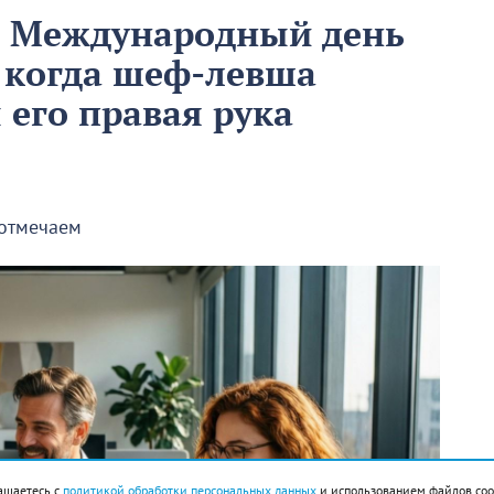
м Международный день
 когда шеф-левша
ы его правая рука
 отмечаем
ашаетесь с
политикой обработки персональных данных
и использованием файлов coo