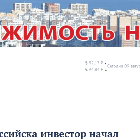
$
82,17 ₽
▲
Сегодня 09 авгу
€
94,84 ₽
▲
ссийска инвестор начал