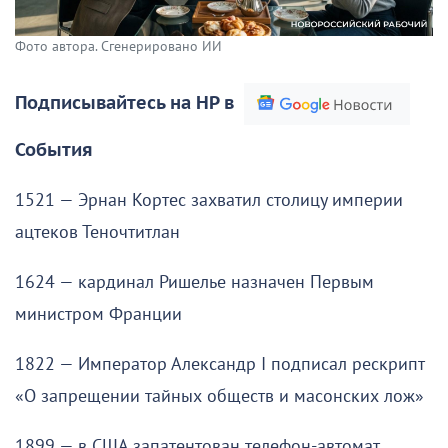
Фото автора. Сгенерировано ИИ
Подписывайтесь на НР в
События
1521 — Эрнан Кортес захватил столицу империи
ацтеков Теночтитлан
1624 — кардинал Ришелье назначен Первым
министром Франции
1822 — Император Александр I подписал рескрипт
«О запрещении тайных обществ и масонских лож»
1899 — в США запатентован телефон-автомат