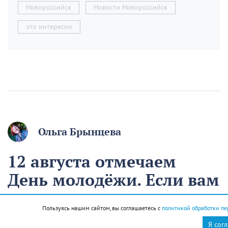
Новороссийск
Новости Новороссийск
это интересно
Ольга Брынцева
12 августа отмечаем
День молодёжи. Если вам
начинают говорить, что
Пользуясь нашим сайтом, вы соглашаетесь с
политикой обработки пе
вы ещё молодой, то вы
Я сог