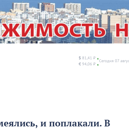
$
81,41 ₽
▲
Сегодня 07 авгу
€
94,06 ₽
▲
еялись, и поплакали. В