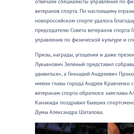
отвечали специалисты управления по физ
ветеранов спорта. По-настоящему отрази
новороссийском спорте удалось благод
председателю Совета ветеранов спорта 
управления по физической культуре и сп
Призы, награды, угощения и даже презе
Лукьянович Зелёный представил собравш
удивиться», а Геннадий Андреевич Прок
имени главы города Андрея Кравченко с
ветеранам спорта обратился замглавы А
Канакиди поздравил бывших спортсмено
Думы Александра Шаталова.