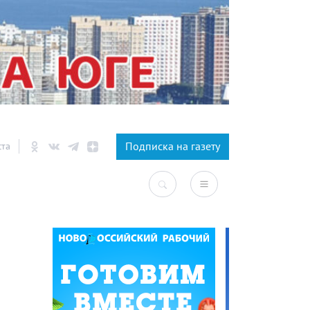
×
Подписка на газету
ста