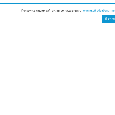
Новороссийск
Новости Новороссийск
Пользуясь нашим сайтом, вы соглашаетесь с
политикой обработки пе
Я сог
это интересно
Ресурсоснабжающая
организация Кавказского
района на треть
сократила время
аварийно-