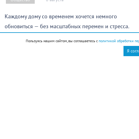
Каждому дому со временем хочется немного
обновиться — без масштабных перемен и стресса.
Ведь ремонт почти всегда означает строительную
Пользуясь нашим сайтом, вы соглашаетесь с
политикой обработки пе
пыль, хлопоты и значительные финансовые затраты.
Я сог
К счастью, вдохнуть в интерьер свежесть, уют и
новую жизнь можно гораздо проще и быстрее.