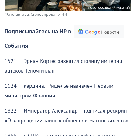
Фото автора. Сгенерировано ИИ
Подписывайтесь на НР в
События
1521 — Эрнан Кортес захватил столицу империи
ацтеков Теночтитлан
1624 — кардинал Ришелье назначен Первым
министром Франции
1822 — Император Александр I подписал рескрипт
«О запрещении тайных обществ и масонских лож»
1899 — в США запатентован телефон-автомат