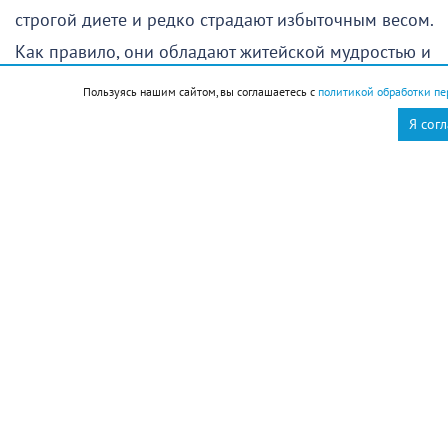
строгой диете и редко страдают избыточным весом.
Как правило, они обладают житейской мудростью и
бывают очень привязаны к близким
Пользуясь нашим сайтом, вы соглашаетесь с
политикой обработки пе
Я сог
Стрижка
Поход в парикмахерскую в этот день желательно
отменить
Новороссийск
Новости Новороссийск
это интересно