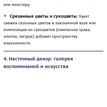
или монстеру.
Срезанные цветы и сухоцветы
: букет
свежих сезонных цветов в лаконичной вазе или
композиция из сухоцветов (пампасная трава,
хлопок, лагурус) добавит пространству
изысканности.
4. Настенный декор: галерея
воспоминаний и искусства
Пустые стены часто создают ощущение
незавершённости интерьера. Заполнить их можно
даже без сверления — с помощью современных
клейких креплений или модульных систем.