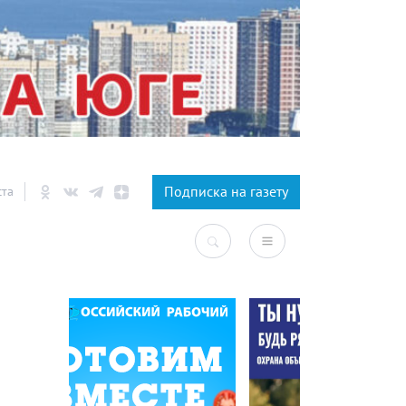
×
Подписка на газету
ста