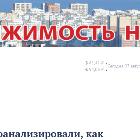
$
81,41 ₽
▲
Сегодня 07 авгу
€
94,06 ₽
▲
оанализировали, как