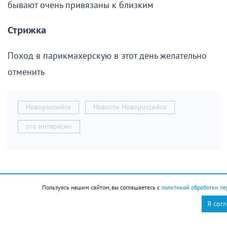
бывают очень привязаны к близким
Стрижка
Поход в парикмахерскую в этот день желательно
отменить
Новороссийск
Новости Новороссийск
это интересно
Пользуясь нашим сайтом, вы соглашаетесь с
политикой обработки пе
Я сог