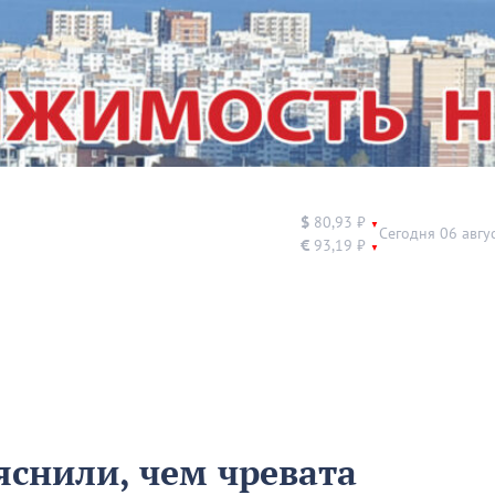
$
80,93 ₽
▼
Сегодня 06 авгу
€
93,19 ₽
▼
снили, чем чревата