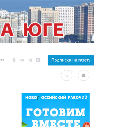
×
Подписка на газету
ста