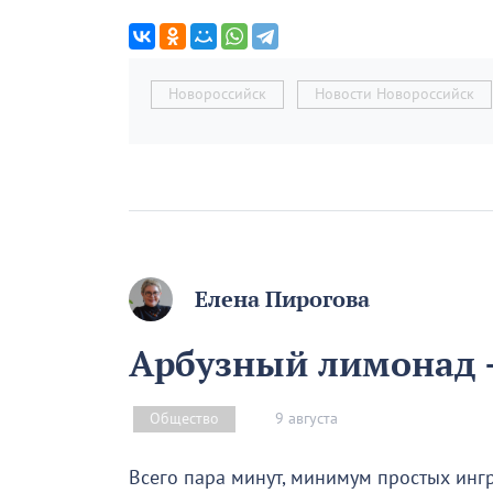
Новороссийск
Новости Новороссийск
Елена Пирогова
Арбузный лимонад –
9 августа
Общество
Всего пара минут, минимум простых инг