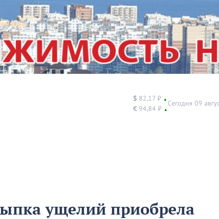
$
82,17 ₽
▲
Сегодня 09 авгу
€
94,84 ₽
▲
сыпка ущелий приобрела