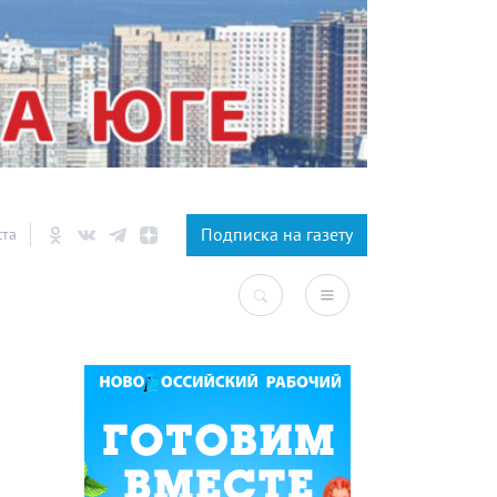
×
Подписка на газету
ста