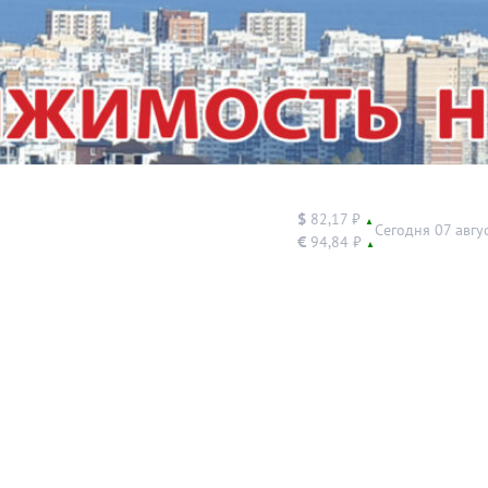
$
82,17 ₽
▲
Сегодня 07 авгу
€
94,84 ₽
▲