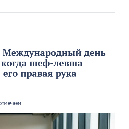
м Международный день
 когда шеф-левша
ы его правая рука
 отмечаем