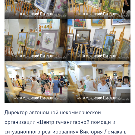
фото Анатолий Поздняков
фото Анатолий Поздняков
фото Анатолий Поздняков
фото Анатолий Поздняков
фото Анатолий Поздняков
фото Анатолий Поздняков
Директор автономной некоммерческой
организации «Центр гуманитарной помощи и
ситуационного реагирования» Виктория Ломака в