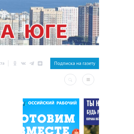
×
Подписка на газету
ста