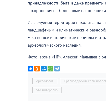
принадлежности быта и даже предметы и
захоронениях – бронзовые наконечники 
Исследуемая территория находится на ст
ландшафтным и климатическим разнообра
мест во все исторические периоды и отра
археологического наследия.
Фото: архив «НР». Алексей Малышев с о
Археология
Краснодарский край новос
это интересно