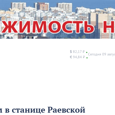
$
82,17 ₽
▲
Сегодня 09 авгу
€
94,84 ₽
▲
 в станице Раевской