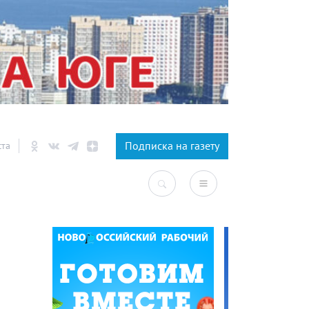
×
Подписка на газету
ста