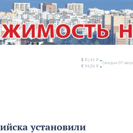
$
81,41 ₽
▲
Сегодня 07 авгу
€
94,06 ₽
▲
ийска установили