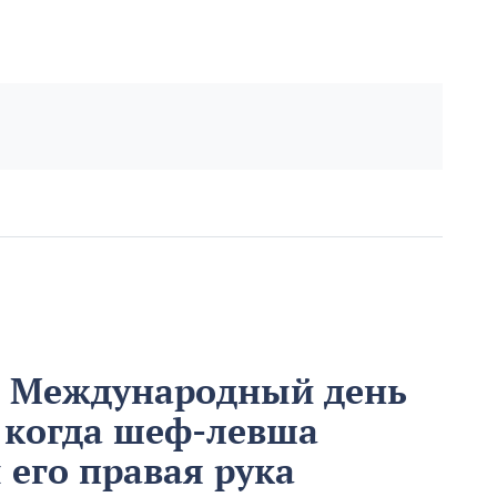
м Международный день
 когда шеф-левша
ы его правая рука