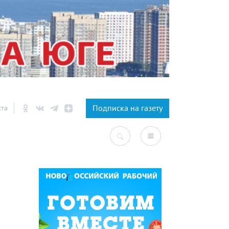
×
Подписка на газету
ста