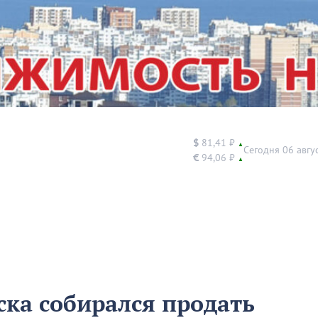
$
81,41 ₽
▲
Сегодня 06 авгу
€
94,06 ₽
▲
ка собирался продать