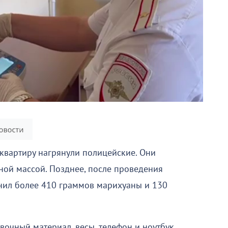
ю квартиру нагрянули полицейские. Они
ной массой. Позднее, после проведения
анил более 410 граммов марихуаны и 130
вочный материал, весы, телефон и ноутбук,