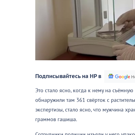
Подписывайтесь на НР в
Это стало ясно, когда к нему на съёмну
обнаружили там 361 свёрток с раститель
экспертизы, стало ясно, что мужчина хр
граммов гашиша.
Сотрудники полиции изъяли у него упако